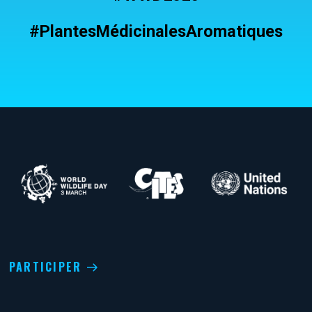
#PlantesMédicinalesAromatiques
PARTICIPER