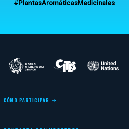
#PlantasAromáticasMedicinales
CÓMO PARTICIPAR